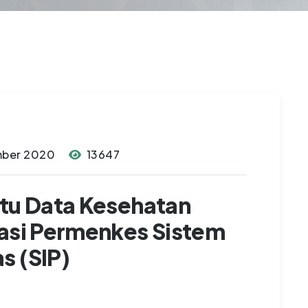
mber 2020
13647
atu Data Kesehatan
sasi Permenkes Sistem
s (SIP)