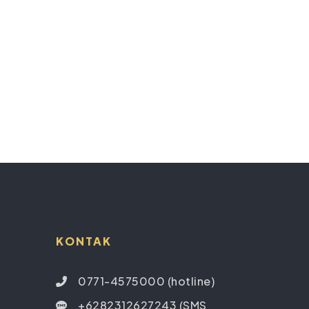
KONTAK
0771-4575000 (hotline)
+6282312627243 (SMS