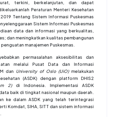
rat, terkini, berkelanjutan, dan dapat
ikeluarkanlah Peraturan Menteri Kesehatan
 2019 Tentang Sistem Informasi Puskesmas
enyelenggaraan Sistem Informasi Puskesmas
diaan data dan informasi yang berkualitas,
es; dan meningkatkan kualitas pembangunan
lui penguatan manajemen Puskesmas.
yebabkan permasalahan aksesibilitas dan
hatan melalui Pusat Data dan Informasi
UGM dan
University of Oslo (UiO)
melakukan
 Kesehatan (ASDK) dengan platform DHIS2
tem 2)
di Indonesia. Implementasi ASDK
ata baik di tingkat nasional maupun daerah.
an ke dalam ASDK yang telah terintegrasi
erti Komdat, SIHA, SITT dan sistem informasi
.