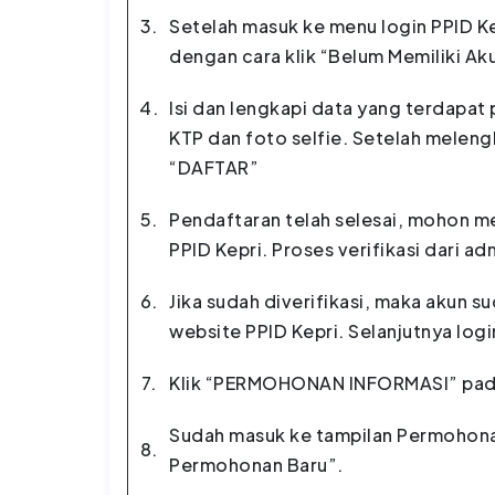
3.
Setelah masuk ke menu login PPID Ke
dengan cara klik “Belum Memiliki Aku
4.
Isi dan lengkapi data yang terdapa
KTP dan foto selfie. Setelah meleng
“DAFTAR”
5.
Pendaftaran telah selesai, mohon me
PPID Kepri. Proses verifikasi dari ad
6.
Jika sudah diverifikasi, maka akun s
website PPID Kepri. Selanjutnya logi
7.
Klik “PERMOHONAN INFORMASI” pada
Sudah masuk ke tampilan Permohonan 
8.
Permohonan Baru”.