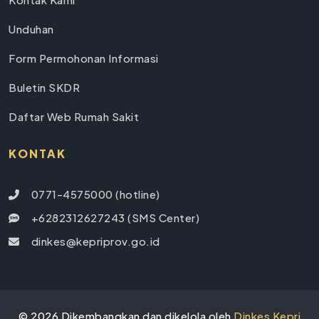
Unduhan
Form Permohonan Informasi
Buletin SKDR
Daftar Web Rumah Sakit
KONTAK
0771-4575000 (hotline)
+6282312627243 (SMS Center)
dinkes@kepriprov.go.id
©
2026
Dikembangkan dan dikelola oleh
Dinkes Kepri