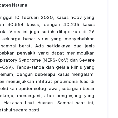
paten Natuna
anggal 10 februari 2020, kasus nCov yang
alah 40.554 kasus, dengan 40.235 kasus
ok. Virus ini juga sudah dilaporkan di 26
h keluarga besar virus yang menyebabkan
n sampai berat. Ada setidaknya dua jenis
ebabkan penyakit yang dapat menimbulkan
espiratory Syndrome (MERS-CoV) dan Severe
CoV). Tanda-tanda dan gejala klinis yang
 demam, dengan beberapa kasus mengalami
en menunjukkan infiltrat pneumonia luas di
elidikan epidemiologi awal, sebagian besar
bekerja, menangani, atau pengunjung yang
r Makanan Laut Huanan. Sampai saat ini,
tahui secara pasti.