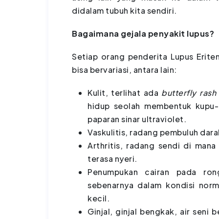
didalam tubuh kita sendiri.
Bagaimana gejala penyakit lupus?
Setiap orang penderita Lupus Eritem
bisa bervariasi, antara lain:
Kulit, terlihat ada
butterfly ras
hidup seolah membentuk kupu-k
paparan sinar ultraviolet.
Vaskulitis, radang pembuluh dara
Arthritis, radang sendi di ma
terasa nyeri.
Penumpukan cairan pada ron
sebenarnya dalam kondisi nor
kecil.
Ginjal, ginjal bengkak, air seni