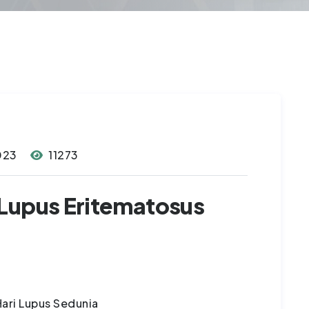
023
11273
Lupus Eritematosus
ari Lupus Sedunia