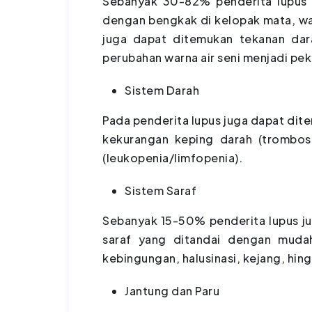
Sebanyak 30-82% penderita lupus 
dengan bengkak di kelopak mata, waj
juga dapat ditemukan tekanan dara
perubahan warna air seni menjadi pek
Sistem Darah
Pada penderita lupus juga dapat dit
kekurangan keping darah (trombosi
(leukopenia/limfopenia).
Sistem Saraf
Sebanyak 15-50% penderita lupus j
saraf yang ditandai dengan mudah 
kebingungan, halusinasi, kejang, hi
Jantung dan Paru