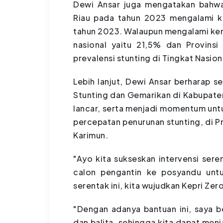
Dewi Ansar juga mengatakan bahwa 
Riau pada tahun 2023 mengalami ke
tahun 2023. Walaupun mengalami ken
nasional yaitu 21,5% dan Provinsi
prevalensi stunting di Tingkat Nasion
Lebih lanjut, Dewi Ansar berharap
Stunting dan Gemarikan di Kabupaten
lancar, serta menjadi momentum unt
percepatan penurunan stunting, di P
Karimun.
"Ayo kita sukseskan intervensi ser
calon pengantin ke posyandu untuk
serentak ini, kita wujudkan Kepri Ze
"Dengan adanya bantuan ini, saya b
dan balita, sehingga kita dapat menj