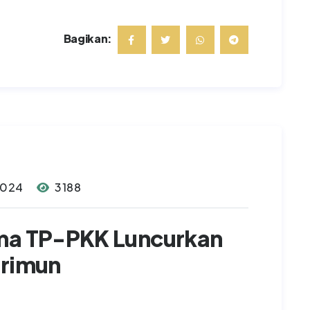
Bagikan:
2024
3188
ama TP-PKK Luncurkan
arimun